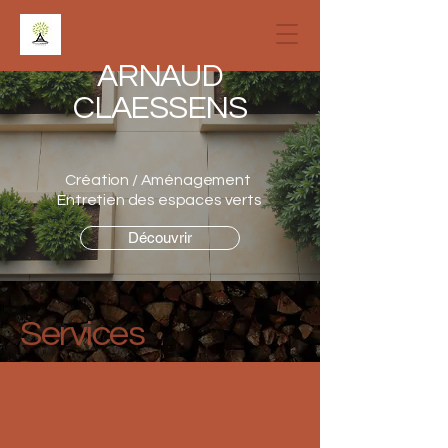
ARNAUD
CLAESSENS
Création / Aménagement ​
Entretien des espaces verts
Découvrir
Services